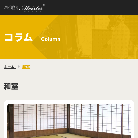
コラム
Column
ホーム
和室
和室