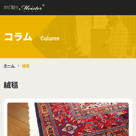
コラム
Column
ホーム
絨毯
絨毯