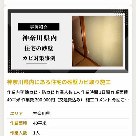
神奈川県内にある住宅の砂壁カビ取り施工
作業内容 除カビ・防カビ 作業人数 1人 作業時間 1日間 作業面積
40平米 作業費 200,000円（交通費込み） 施工コメント 今回ご相
談いただいたのは、神奈川県内にある住宅の砂壁に発生したカ
エリア
神奈川県
ビ除去のご依頼です。砂 […]
作業面積
40平米
作業人数
1人