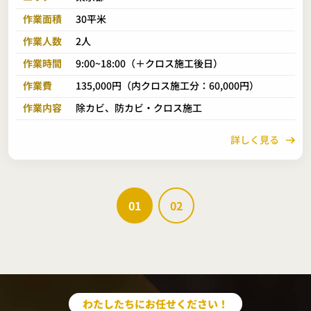
作業面積
30平米
作業人数
2人
作業時間
9:00~18:00（＋クロス施工後日）
作業費
135,000円（内クロス施工分：60,000円）
作業内容
除カビ、防カビ・クロス施工
詳しく見る
01
02
わたしたちにお任せください！