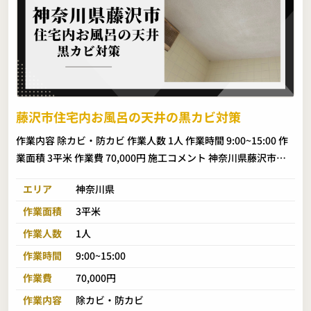
藤沢市住宅内お風呂の天井の黒カビ対策
作業内容 除カビ・防カビ 作業人数 1人 作業時間 9:00~15:00 作
業面積 3平米 作業費 70,000円 施工コメント 神奈川県藤沢市に
お住まいの方より、「浴室の天井に黒カビが目立ってきたの
エリア
神奈川県
で、一度見てほしい」 […]
作業面積
3平米
作業人数
1人
作業時間
9:00~15:00
作業費
70,000円
作業内容
除カビ・防カビ