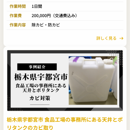
作業時間
1日間
作業費
200,000円（交通費込み）
作業内容
除カビ・防カビ
詳しく見る
栃木県宇都宮市 食品工場の事務所にある天井とポ
リタンクのカビ取り