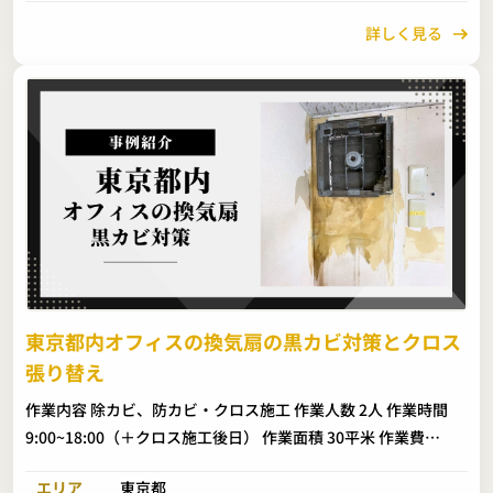
詳しく見る
東京都内オフィスの換気扇の黒カビ対策とクロス
張り替え
作業内容 除カビ、防カビ・クロス施工 作業人数 2人 作業時間
9:00~18:00（＋クロス施工後日） 作業面積 30平米 作業費
135,000円（内クロス施工分：60,000円） 施工コメント 今回の
エリア
東京都
黒カビは、外部 […]