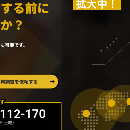
拡大中！
化する前に
んか？
も可能です。
無料調査を依頼する
-112-170
平日･土曜）