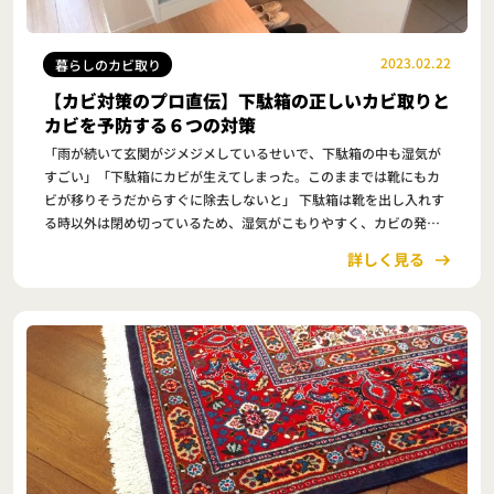
2023.02.22
暮らしのカビ取り
【カビ対策のプロ直伝】下駄箱の正しいカビ取りと
カビを予防する６つの対策
「雨が続いて玄関がジメジメしているせいで、下駄箱の中も湿気が
すごい」「下駄箱にカビが生えてしまった。このままでは靴にもカ
ビが移りそうだからすぐに除去しないと」 下駄箱は靴を出し入れす
る時以外は閉め切っているため、湿気がこもりやすく、カビの発生
リスクが高い場所です。 そして下駄箱にカビが…
詳しく見る