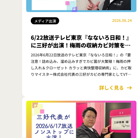
2026.06.24
メディア出演
6/22放送テレビ東京『なないろ日和！』
に三好が出演！梅雨の収納カビ対策を解
説
2026年6月22日放送のテレビ東京『なないろ日和！』の「要
注意！詰め込み、溜め込みすぎでカビ菌が大繁殖！梅雨の押
し入れ＆クローゼット カラッと爽快整理収納術」に、カビ取
りマイスター株式会社代表の三好がカビの専門家としてVTR
出演しました。 今回のテーマは、梅雨時期に増えやすい押し
詳しく見る
入れやクローゼッ…