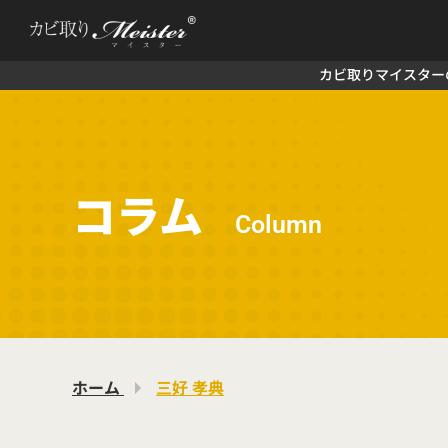
カビ取りマイスター
コラム
Column
ホーム
三好 孝典