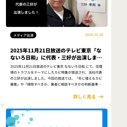
2026.01.30
メディア出演
2025年11月21日放送のテレビ東京「な
ないろ日和」に代表・三好が出演しまし
た！冬に増えるカビトラブル特集
2025年11月21日放送のテレビ東京 なないろ日和 にて、住環
境のトラブルをテーマにしたカビ特集が放送され、当社代表
の三好が出演しました。今回の放送では、「冬に増えるカビ
被害」や「掃除すべきか、業者に相談すべきかの判断基準」
に焦点を当て、視聴者が迷いやすいポイントを中心に解説し
詳しく見る
ています。本記事で…