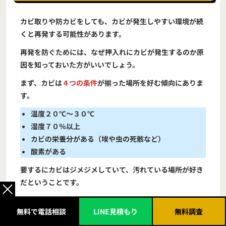
カビ取りや防カビをしても、カビが発生しやすい環境が続
くと再発する可能性があります。
再発を防ぐためには、なぜ押入れにカビが発生するのか原
因を知っておいた方がいいでしょう。
まず、カビは
４つの条件
が揃った場所を好む傾向にありま
す。
温度２０℃～３０℃
湿度７０％以上
カビの栄養分がある（埃や虫の死骸など）
酸素がある
要するにカビはジメジメしていて、汚れている場所が好き
だということです。
それでは、この４つの条件が揃いやすいケースを紹介しま
無料で電話相談
LINE見積もり
無料調査
す。