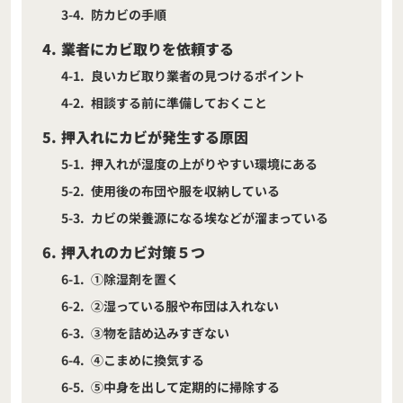
3-4
防カビの手順
4
業者にカビ取りを依頼する
4-1
良いカビ取り業者の見つけるポイント
4-2
相談する前に準備しておくこと
5
押入れにカビが発生する原因
5-1
押入れが湿度の上がりやすい環境にある
5-2
使用後の布団や服を収納している
5-3
カビの栄養源になる埃などが溜まっている
6
押入れのカビ対策５つ
6-1
①除湿剤を置く
6-2
②湿っている服や布団は入れない
6-3
③物を詰め込みすぎない
6-4
④こまめに換気する
6-5
⑤中身を出して定期的に掃除する