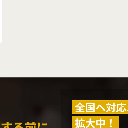
全国へ対応
拡大中！
化する前に