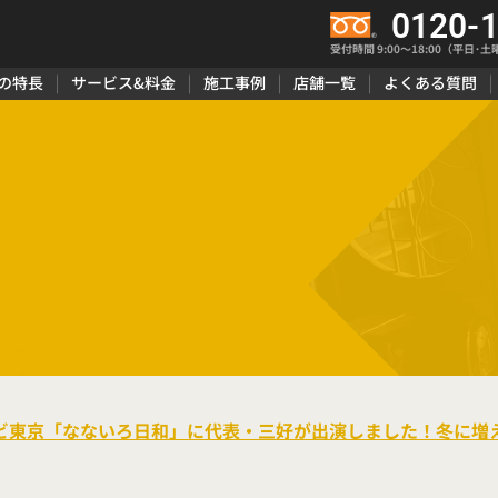
0120-
受付時間 9:00〜18:00（平日･土
の特長
サービス&料金
施工事例
店舗一覧
よくある質問
のテレビ東京「なないろ日和」に代表・三好が出演しました！冬に