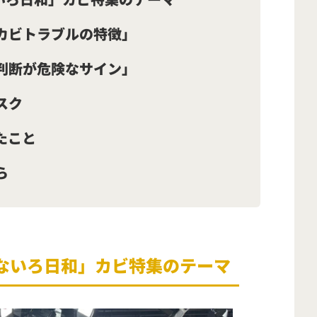
カビトラブルの特徴」
判断が危険なサイン」
スク
たこと
ら
「なないろ日和」カビ特集のテーマ