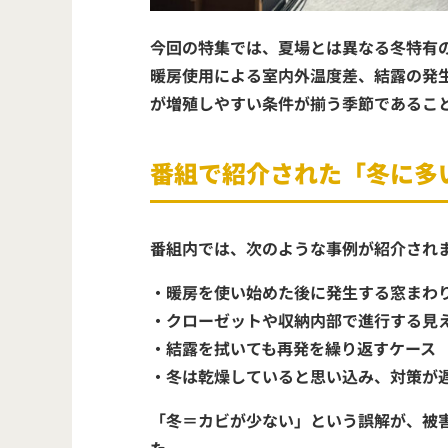
今回の特集では、夏場とは異なる
冬特有
暖房使用による室内外温度差、結露の発
が増殖しやすい条件
が揃う季節であるこ
番組で紹介された「冬に多
番組内では、次のような事例が紹介され
・暖房を使い始めた後に発生する窓まわ
・クローゼットや収納内部で進行する見
・結露を拭いても再発を繰り返すケース
・冬は乾燥していると思い込み、対策が
「冬＝カビが少ない」という誤解が、被
た。