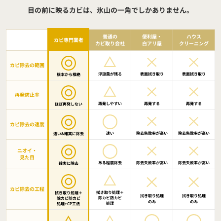
目の前に映るカビは、氷山の一角でしかありません。
普通の
便利屋・
ハウス
カビ専門業者
カビ取り会社
白アリ屋
クリーニング
カビ除去の範囲
浮遊菌が残る
表面拭き取り
表面拭き取り
根本から根絶
再発防止率
再発しやすい
再発する
再発する
ほぼ再発しない
カビ除去の速度
速い
除去失敗率が高い
除去失敗率が高い
速い&確実に除去
ニオイ・
見た目
ある程度除去
除去失敗率が高い
除去失敗率が高い
確実に除去
カビ除去の工程
拭き取り処理＋
拭き取り処理＋
拭き取り処理
拭き取り処理
除カビ防カビ
除カビ防カビ
のみ
のみ
処理
処理
+CP工法