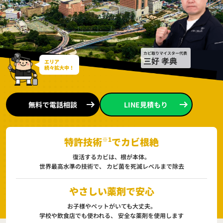
カビ取りマイスター代表
三好 孝典
エリア
続々拡大中！
無料で電話相談
LINE見積もり
特許技術
※1
でカビ根絶
復活するカビは、根が本体。
世界最高水準の技術で、
カビ菌を死滅レベルまで除去
やさしい薬剤で安心
お子様やペットがいても大丈夫。
学校や飲食店でも使われる、
安全な薬剤を使用します