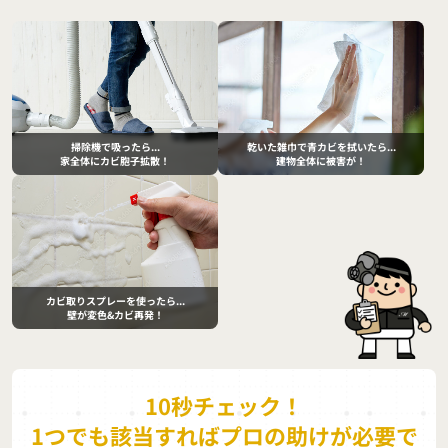
掃除機で吸ったら...
乾いた雑巾で青カビを拭いたら...
家全体にカビ胞子拡散！
建物全体に被害が！
カビ取りスプレーを使ったら...
壁が変色&カビ再発！
10秒チェック！
1つでも該当すればプロの助けが必要で