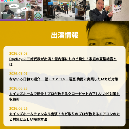
出演情報
2026.07.08
DayDay.に三好代表が出演！壁内部にもカビ発生？家庭の夏型結露と
は
2026.07.01
なないろ日和で紹介！ 壁・エアコン・浴室 梅雨に実践したいカビ対策
2026.06.28
カインズホームで紹介！プロが教えるクローゼットの正しいカビ対策と
収納術
2026.06.26
カインズホームチャンネル出演！カビ取りのプロが教えるエアコンのカ
ビ対策と正しい掃除方法