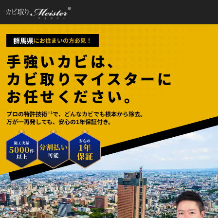
群馬県
にお住まいの方必見！
手強いカビは、
カビ取りマイスターに
お任せください。
プロの特許技術
で、どんなカビでも根本から除去。
※1
万が一再発しても、安心の1年保証付き。