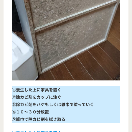
①養生した上に家具を置く
②除カビ剤をカップに注ぐ
③除カビ剤をハケもしくは雑巾で塗っていく
④１０～３０分放置
⑤雑巾で除カビ剤を拭き取る